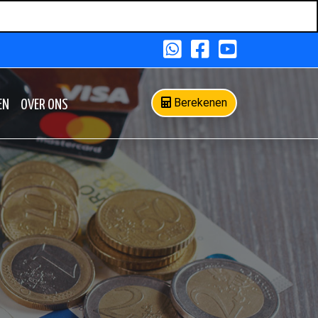
Berekenen
EN
OVER ONS
EN
OVER ONS