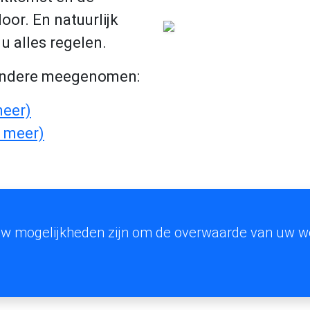
oor. En natuurlijk
u alles regelen.
 andere meegenomen:
meer)
s meer)
at uw mogelijkheden zijn om de overwaarde van uw 