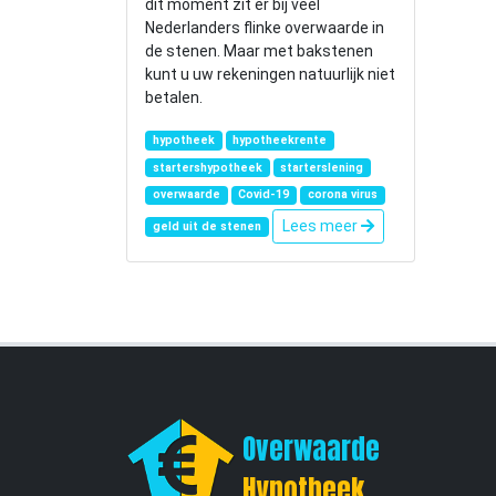
dit moment zit er bij veel
Nederlanders flinke overwaarde in
de stenen. Maar met bakstenen
kunt u uw rekeningen natuurlijk niet
betalen.
hypotheek
hypotheekrente
startershypotheek
starterslening
overwaarde
Covid-19
corona virus
Lees meer
geld uit de stenen
Overwaarde
Hypotheek