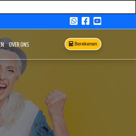
Berekenen
EN
OVER ONS
EN
OVER ONS